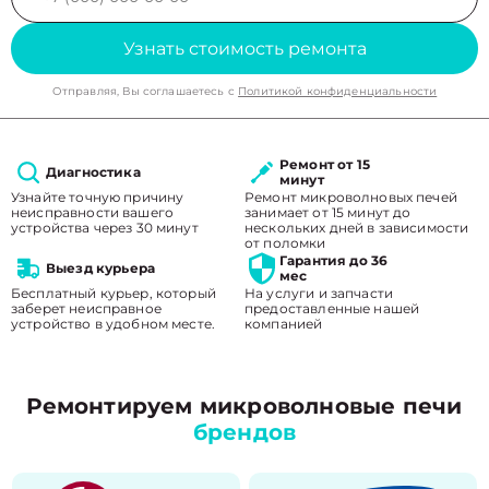
Узнать стоимость ремонта
Отправляя, Вы соглашаетесь с
Политикой конфиденциальности
Ремонт от 15
Диагностика
минут
Узнайте точную причину
Ремонт микроволновых печей
неисправности вашего
занимает от 15 минут до
устройства через 30 минут
нескольких дней в зависимости
от поломки
Гарантия до 36
Выезд курьера
мес
Бесплатный курьер, который
На услуги и запчасти
заберет неисправное
предоставленные нашей
устройство в удобном месте.
компанией
Ремонтируем микроволновые печи
брендов